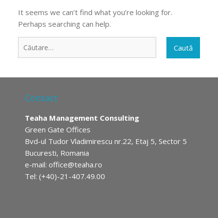
It seems we can’t find what you’re looking for.
Perhaps searching can help.
Caută
după:
Contact
Teaha Management Consulting
Green Gate Offices
Bvd-ul Tudor Vladimirescu nr.22, Etaj 5, Sector 5
Bucuresti, Romania
e-mail:
office@teaha.ro
Tel: (+40)-21-407.49.00