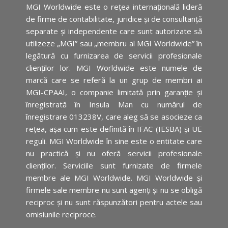
MGI Worldwide este o rețea internațională lideră
de firme de contabilitate, juridice și de consultanță
separate și independente care sunt autorizate să
utilizeze „MGI” sau „membru al MGI Worldwide” în
legătură cu furnizarea de servicii profesionale
clienților lor. MGI Worldwide este numele de
marcă care se referă la un grup de membri ai
MGI-CPAAI, o companie limitată prin garanție și
înregistrată în Insula Man cu numărul de
înregistrare 013238V, care aleg să se asocieze ca
rețea, așa cum este definită în IFAC (IESBA) și UE
reguli. MGI Worldwide în sine este o entitate care
nu practică și nu oferă servicii profesionale
clienților. Serviciile sunt furnizate de firmele
membre ale MGI Worldwide. MGI Worldwide și
firmele sale membre nu sunt agenți și nu se obligă
reciproc și nu sunt răspunzători pentru actele sau
omisiunile reciproce.