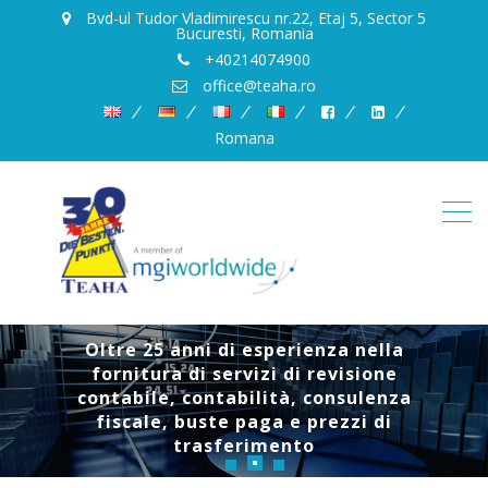
Bvd-ul Tudor Vladimirescu nr.22, Etaj 5, Sector 5
Bucuresti, Romania
+40214074900
office@teaha.ro
Romana
Oltre 25 anni di esperienza nella
fornitura di servizi di revisione
Offriamo qualità, tempestività e
Clienti e partner da Europa, USA e Asia
contabile, contabilità, consulenza
serietà
fiscale, buste paga e prezzi di
trasferimento