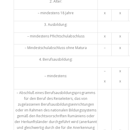
2. Alter:
– mindestens 18 Jahre
x
x
3. Ausbildung:
– mindestens Pflichtschulabschluss
x
x
– Mindestschulabschluss ohne Matura
–
x
4. Berufsausbildung:
–
x
– mindestens:
x
x
– Abschluß eines Berufsausbildungsprogramms
für den Beruf des Reiseleiters, das von
zugelassenen Berufsausbildungseinrichtungen
oder im Rahmen des nationalen Bildungssystems
gemäß den Rechtsvorschriften Rumäniens oder
der Herkunftsländer durchgeführt wird (anerkannt
und gleichwertig durch die für die Anerkennung